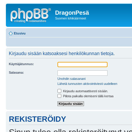
DragonPesä
Suomen lohikäärmeet
Etusivu
Kirjaudu sisään katsoaksesi henkilökunnan tietoja.
Käyttäjätunnus:
Salasana:
Unohdin salasanani
Lähetä tunnusten aktivointiviesti uudelleen
Kirjaudu automaattisesti sisään.
Piilota paikalla olemiseni tällä kertaa
REKISTERÖIDY