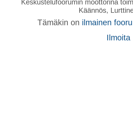
Keskustelufoorumin moottorina toim
Käännös, Lurttin
Tämäkin on
ilmainen foor
Ilmoita