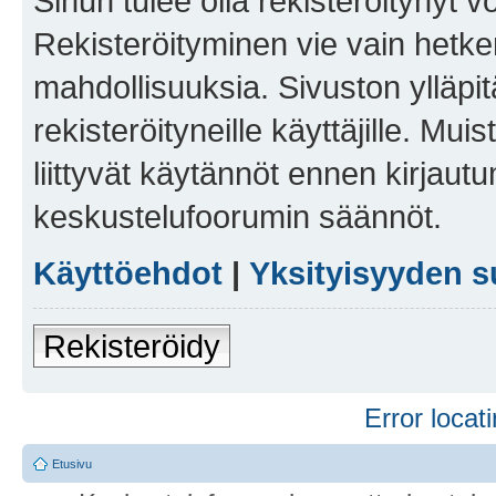
Sinun tulee olla rekisteröitynyt v
Rekisteröityminen vie vain hetken
mahdollisuuksia. Sivuston ylläpit
rekisteröityneille käyttäjille. Mu
liittyvät käytännöt ennen kirjau
keskustelufoorumin säännöt.
Käyttöehdot
|
Yksityisyyden s
Rekisteröidy
Error locati
Etusivu