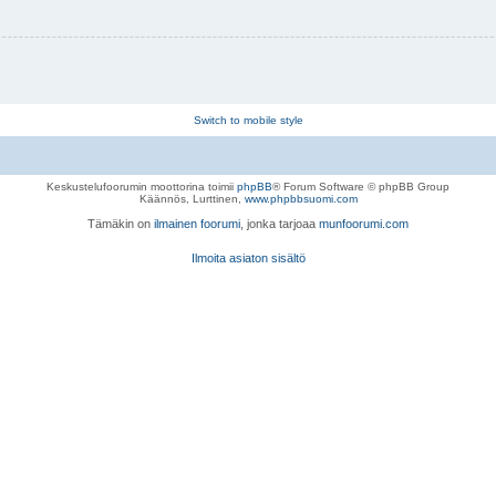
Switch to mobile style
Keskustelufoorumin moottorina toimii
phpBB
® Forum Software © phpBB Group
Käännös, Lurttinen,
www.phpbbsuomi.com
Tämäkin on
ilmainen foorumi
, jonka tarjoaa
munfoorumi.com
Ilmoita asiaton sisältö