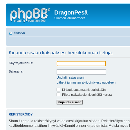
DragonPesä
Suomen lohikäärmeet
Etusivu
Kirjaudu sisään katsoaksesi henkilökunnan tietoja.
Käyttäjätunnus:
Salasana:
Unohdin salasanani
Lähetä tunnusten aktivointiviesti uudelleen
Kirjaudu automaattisesti sisään.
Piilota paikalla olemiseni tällä kertaa
REKISTERÖIDY
Sinun tulee olla rekisteröitynyt voidaksesi kirjautua sisään. Rekisteröityminen 
käyttöehtomme ja siihen liittyvät käytännöt ennen kirjautumista. Muista myös