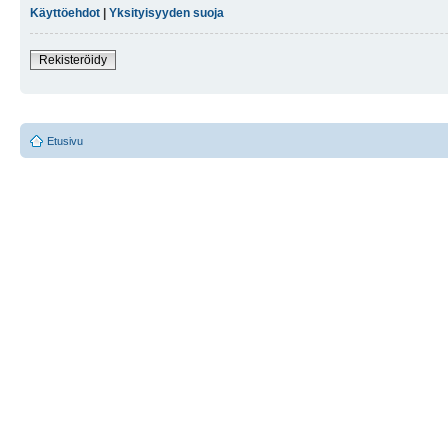
Käyttöehdot
|
Yksityisyyden suoja
Rekisteröidy
Etusivu