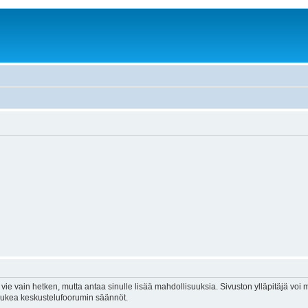
vie vain hetken, mutta antaa sinulle lisää mahdollisuuksia. Sivuston ylläpitäjä voi my
 lukea keskustelufoorumin säännöt.