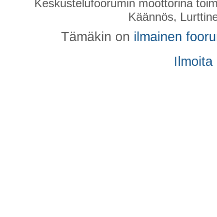
Keskustelufoorumin moottorina toim
Käännös, Lurttin
Tämäkin on
ilmainen foor
Ilmoita