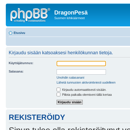
DragonPesä
Suomen lohikäärmeet
Etusivu
Kirjaudu sisään katsoaksesi henkilökunnan tietoja.
Käyttäjätunnus:
Salasana:
Unohdin salasanani
Lähetä tunnusten aktivointiviesti uudelleen
Kirjaudu automaattisesti sisään.
Piilota paikalla olemiseni tällä kertaa
REKISTERÖIDY