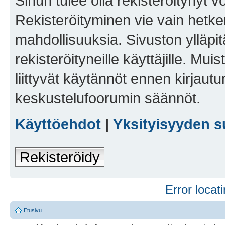
Sinun tulee olla rekisteröitynyt v
Rekisteröityminen vie vain hetken
mahdollisuuksia. Sivuston ylläpit
rekisteröityneille käyttäjille. Mu
liittyvät käytännöt ennen kirjau
keskustelufoorumin säännöt.
Käyttöehdot
|
Yksityisyyden s
Rekisteröidy
Error locati
Etusivu