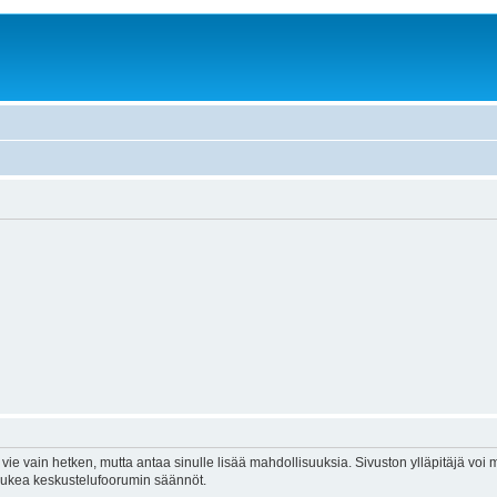
vie vain hetken, mutta antaa sinulle lisää mahdollisuuksia. Sivuston ylläpitäjä voi my
 lukea keskustelufoorumin säännöt.