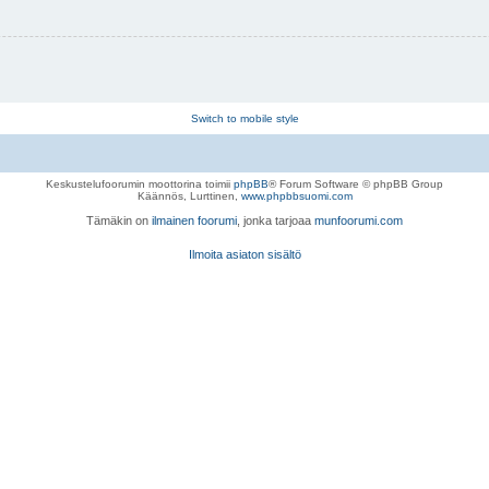
Switch to mobile style
Keskustelufoorumin moottorina toimii
phpBB
® Forum Software © phpBB Group
Käännös, Lurttinen,
www.phpbbsuomi.com
Tämäkin on
ilmainen foorumi
, jonka tarjoaa
munfoorumi.com
Ilmoita asiaton sisältö