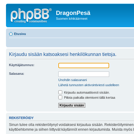
DragonPesä
Suomen lohikäärmeet
Etusivu
Kirjaudu sisään katsoaksesi henkilökunnan tietoja.
Käyttäjätunnus:
Salasana:
Unohdin salasanani
Lähetä tunnusten aktivointiviesti uudelleen
Kirjaudu automaattisesti sisään.
Piilota paikalla olemiseni tällä kertaa
REKISTERÖIDY
Sinun tulee olla rekisteröitynyt voidaksesi kirjautua sisään. Rekisteröityminen 
käyttöehtomme ja siihen liittyvät käytännöt ennen kirjautumista. Muista myös