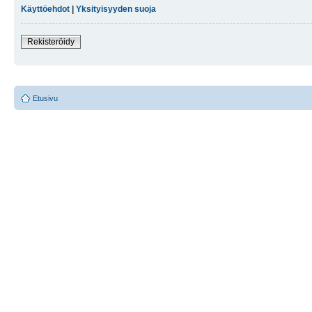
Käyttöehdot
|
Yksityisyyden suoja
Rekisteröidy
Etusivu