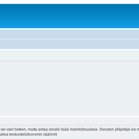
vie vain hetken, mutta antaa sinulle lisää mahdollisuuksia. Sivuston ylläpitäjä voi my
 lukea keskustelufoorumin säännöt.