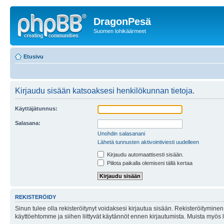
DragonPesä
Suomen lohikäärmeet
Etusivu
Kirjaudu sisään katsoaksesi henkilökunnan tietoja.
Käyttäjätunnus:
Salasana:
Unohdin salasanani
Lähetä tunnusten aktivointiviesti uudelleen
Kirjaudu automaattisesti sisään.
Piilota paikalla olemiseni tällä kertaa
REKISTERÖIDY
Sinun tulee olla rekisteröitynyt voidaksesi kirjautua sisään. Rekisteröityminen 
käyttöehtomme ja siihen liittyvät käytännöt ennen kirjautumista. Muista myös