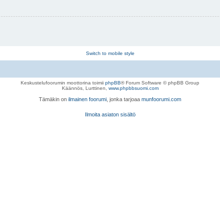
Switch to mobile style
Keskustelufoorumin moottorina toimii
phpBB
® Forum Software © phpBB Group
Käännös, Lurttinen,
www.phpbbsuomi.com
Tämäkin on
ilmainen foorumi
, jonka tarjoaa
munfoorumi.com
Ilmoita asiaton sisältö