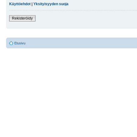
Käyttöehdot
|
Yksityisyyden suoja
Rekisteröidy
Etusivu