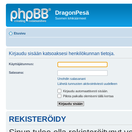
DragonPesä
Suomen lohikäärmeet
Etusivu
Kirjaudu sisään katsoaksesi henkilökunnan tietoja.
Käyttäjätunnus:
Salasana:
Unohdin salasanani
Lähetä tunnusten aktivointiviesti uudelleen
Kirjaudu automaattisesti sisään.
Piilota paikalla olemiseni tällä kertaa
REKISTERÖIDY