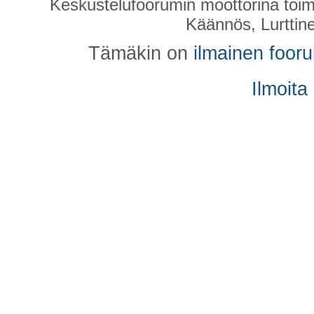
Keskustelufoorumin moottorina toim
Käännös, Lurttin
Tämäkin on
ilmainen foor
Ilmoita