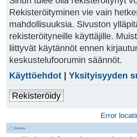
Sinun tulee olla rekisteröitynyt v
Rekisteröityminen vie vain hetken
mahdollisuuksia. Sivuston ylläpit
rekisteröityneille käyttäjille. Mu
liittyvät käytännöt ennen kirjau
keskustelufoorumin säännöt.
Käyttöehdot
|
Yksityisyyden s
Rekisteröidy
Error locati
Etusivu