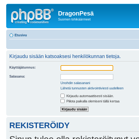
DragonPesä
Suomen lohikäärmeet
Etusivu
Kirjaudu sisään katsoaksesi henkilökunnan tietoja.
Käyttäjätunnus:
Salasana:
Unohdin salasanani
Lähetä tunnusten aktivointiviesti uudelleen
Kirjaudu automaattisesti sisään.
Piilota paikalla olemiseni tällä kertaa
REKISTERÖIDY