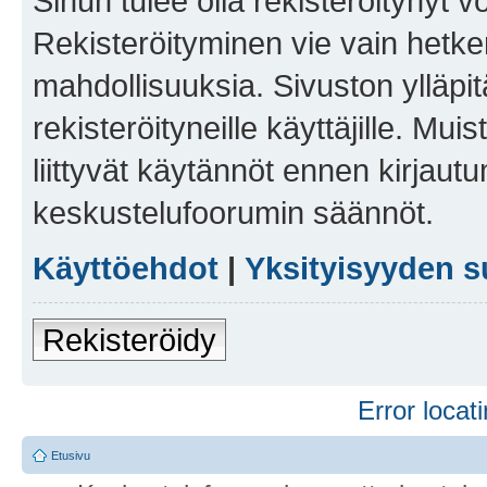
Sinun tulee olla rekisteröitynyt v
Rekisteröityminen vie vain hetken
mahdollisuuksia. Sivuston ylläpit
rekisteröityneille käyttäjille. Mu
liittyvät käytännöt ennen kirjau
keskustelufoorumin säännöt.
Käyttöehdot
|
Yksityisyyden s
Rekisteröidy
Error locati
Etusivu