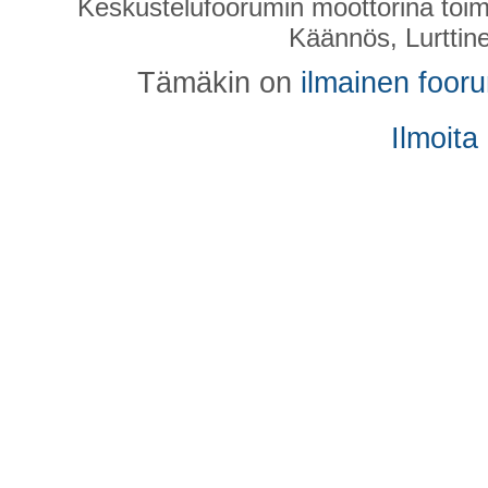
Keskustelufoorumin moottorina toim
Käännös, Lurttin
Tämäkin on
ilmainen foor
Ilmoita