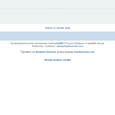
Switch to mobile style
Keskustelufoorumin moottorina toimii
phpBB
® Forum Software © phpBB Group
Käännös, Lurttinen,
www.phpbbsuomi.com
Tämäkin on
ilmainen foorumi
, jonka tarjoaa
munfoorumi.com
Ilmoita asiaton sisältö