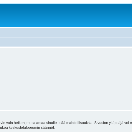
vie vain hetken, mutta antaa sinulle lisää mahdollisuuksia. Sivuston ylläpitäjä voi my
 lukea keskustelufoorumin säännöt.