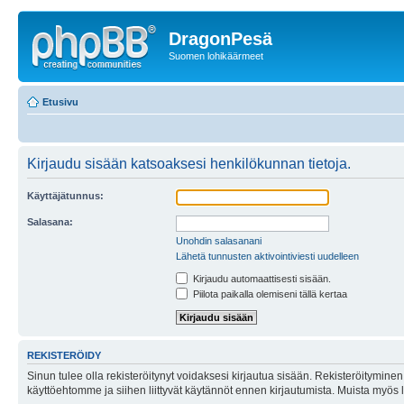
DragonPesä
Suomen lohikäärmeet
Etusivu
Kirjaudu sisään katsoaksesi henkilökunnan tietoja.
Käyttäjätunnus:
Salasana:
Unohdin salasanani
Lähetä tunnusten aktivointiviesti uudelleen
Kirjaudu automaattisesti sisään.
Piilota paikalla olemiseni tällä kertaa
REKISTERÖIDY
Sinun tulee olla rekisteröitynyt voidaksesi kirjautua sisään. Rekisteröityminen 
käyttöehtomme ja siihen liittyvät käytännöt ennen kirjautumista. Muista myös