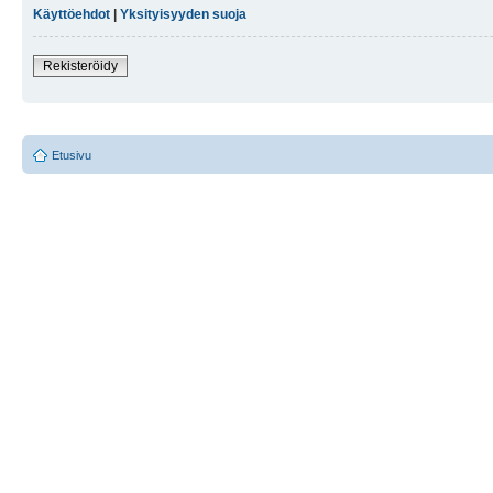
Käyttöehdot
|
Yksityisyyden suoja
Rekisteröidy
Etusivu