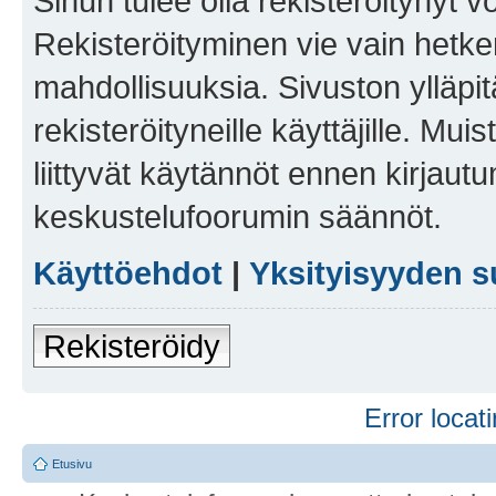
Sinun tulee olla rekisteröitynyt v
Rekisteröityminen vie vain hetken
mahdollisuuksia. Sivuston ylläpit
rekisteröityneille käyttäjille. Mu
liittyvät käytännöt ennen kirjau
keskustelufoorumin säännöt.
Käyttöehdot
|
Yksityisyyden s
Rekisteröidy
Error locati
Etusivu