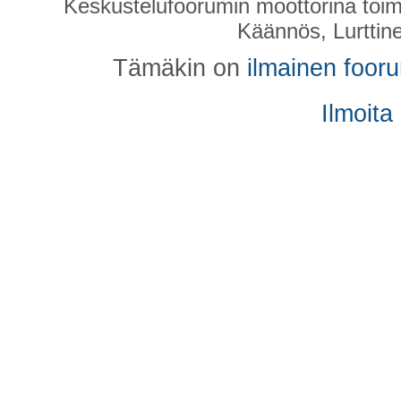
Keskustelufoorumin moottorina toim
Käännös, Lurttin
Tämäkin on
ilmainen foor
Ilmoita