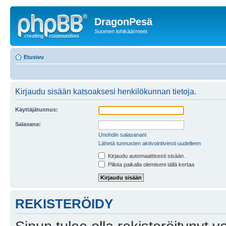
DragonPesä
Suomen lohikäärmeet
Etusivu
Kirjaudu sisään katsoaksesi henkilökunnan tietoja.
Käyttäjätunnus:
Salasana:
Unohdin salasanani
Lähetä tunnusten aktivointiviesti uudelleen
Kirjaudu automaattisesti sisään.
Piilota paikalla olemiseni tällä kertaa
REKISTERÖIDY