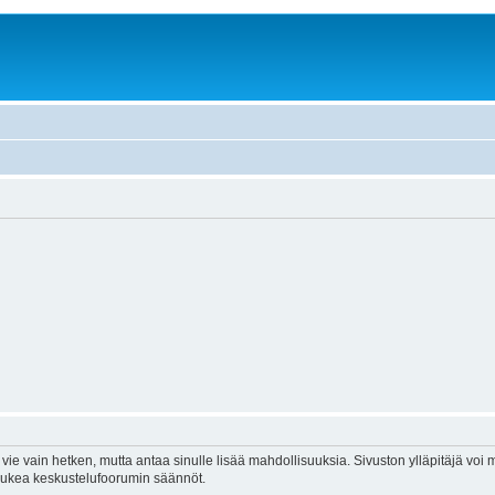
vie vain hetken, mutta antaa sinulle lisää mahdollisuuksia. Sivuston ylläpitäjä voi my
 lukea keskustelufoorumin säännöt.