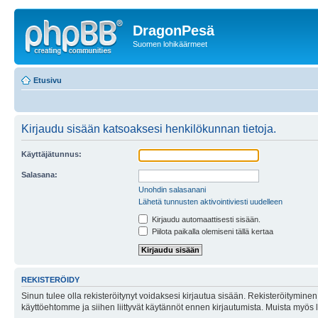
DragonPesä
Suomen lohikäärmeet
Etusivu
Kirjaudu sisään katsoaksesi henkilökunnan tietoja.
Käyttäjätunnus:
Salasana:
Unohdin salasanani
Lähetä tunnusten aktivointiviesti uudelleen
Kirjaudu automaattisesti sisään.
Piilota paikalla olemiseni tällä kertaa
REKISTERÖIDY
Sinun tulee olla rekisteröitynyt voidaksesi kirjautua sisään. Rekisteröityminen 
käyttöehtomme ja siihen liittyvät käytännöt ennen kirjautumista. Muista myös