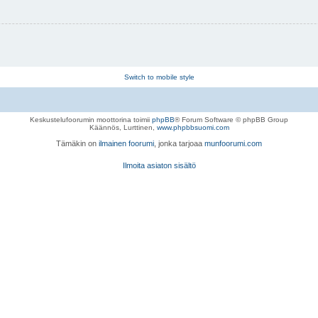
Switch to mobile style
Keskustelufoorumin moottorina toimii
phpBB
® Forum Software © phpBB Group
Käännös, Lurttinen,
www.phpbbsuomi.com
Tämäkin on
ilmainen foorumi
, jonka tarjoaa
munfoorumi.com
Ilmoita asiaton sisältö