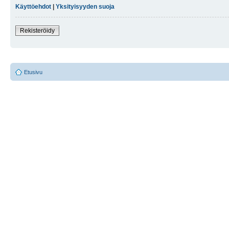
Käyttöehdot
|
Yksityisyyden suoja
Rekisteröidy
Etusivu