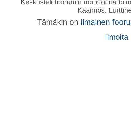
Keskustelufoorumin moottorina toim
Käännös, Lurttin
Tämäkin on
ilmainen foor
Ilmoita