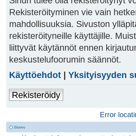
Sinun tulee olla rekisteröitynyt v
Rekisteröityminen vie vain hetken
mahdollisuuksia. Sivuston ylläpit
rekisteröityneille käyttäjille. Mu
liittyvät käytännöt ennen kirjau
keskustelufoorumin säännöt.
Käyttöehdot
|
Yksityisyyden s
Rekisteröidy
Error locati
Etusivu