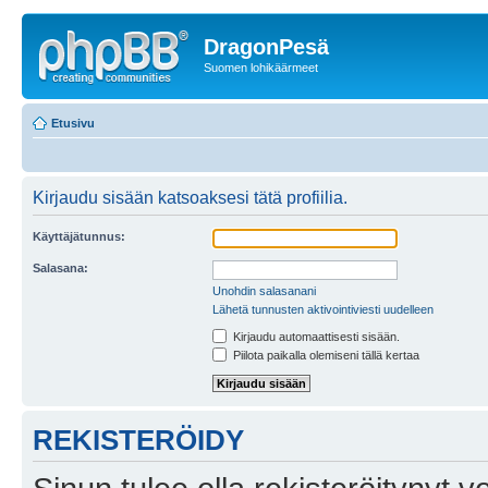
DragonPesä
Suomen lohikäärmeet
Etusivu
Kirjaudu sisään katsoaksesi tätä profiilia.
Käyttäjätunnus:
Salasana:
Unohdin salasanani
Lähetä tunnusten aktivointiviesti uudelleen
Kirjaudu automaattisesti sisään.
Piilota paikalla olemiseni tällä kertaa
REKISTERÖIDY