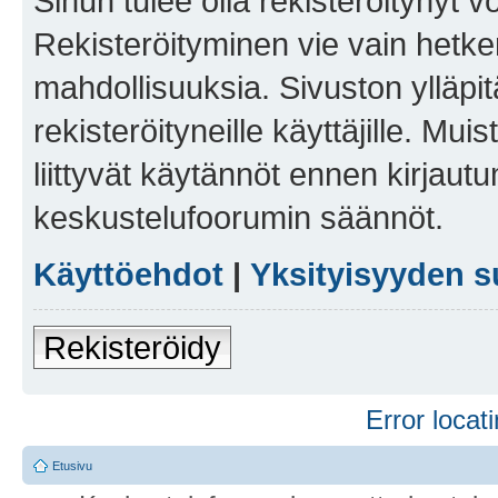
Sinun tulee olla rekisteröitynyt v
Rekisteröityminen vie vain hetken
mahdollisuuksia. Sivuston ylläpit
rekisteröityneille käyttäjille. Mu
liittyvät käytännöt ennen kirjau
keskustelufoorumin säännöt.
Käyttöehdot
|
Yksityisyyden s
Rekisteröidy
Error locati
Etusivu