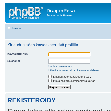
DragonPesä
Suomen lohikäärmeet
Etusivu
Kirjaudu sisään katsoaksesi tätä profiilia.
Käyttäjätunnus:
Salasana:
Unohdin salasanani
Lähetä tunnusten aktivointiviesti uudelleen
Kirjaudu automaattisesti sisään.
Piilota paikalla olemiseni tällä kertaa
REKISTERÖIDY