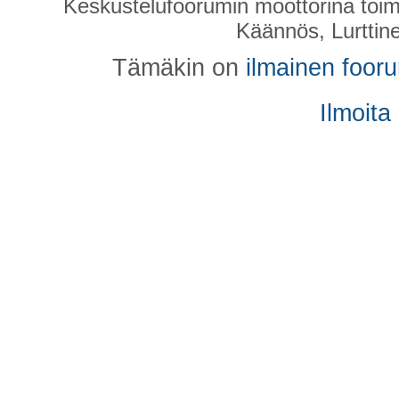
Keskustelufoorumin moottorina toim
Käännös, Lurttin
Tämäkin on
ilmainen foor
Ilmoita