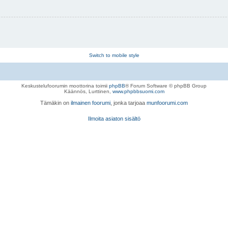
Switch to mobile style
Keskustelufoorumin moottorina toimii
phpBB
® Forum Software © phpBB Group
Käännös, Lurttinen,
www.phpbbsuomi.com
Tämäkin on
ilmainen foorumi
, jonka tarjoaa
munfoorumi.com
Ilmoita asiaton sisältö