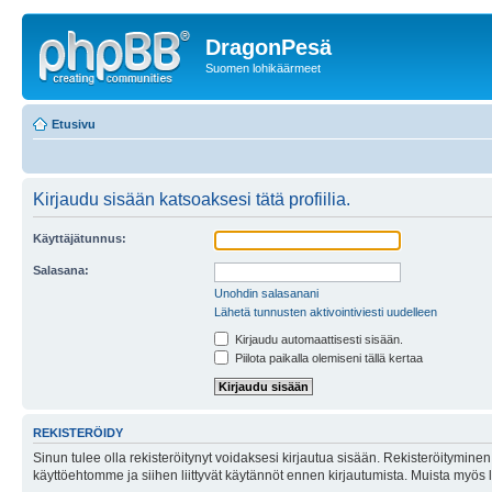
DragonPesä
Suomen lohikäärmeet
Etusivu
Kirjaudu sisään katsoaksesi tätä profiilia.
Käyttäjätunnus:
Salasana:
Unohdin salasanani
Lähetä tunnusten aktivointiviesti uudelleen
Kirjaudu automaattisesti sisään.
Piilota paikalla olemiseni tällä kertaa
REKISTERÖIDY
Sinun tulee olla rekisteröitynyt voidaksesi kirjautua sisään. Rekisteröityminen 
käyttöehtomme ja siihen liittyvät käytännöt ennen kirjautumista. Muista myös