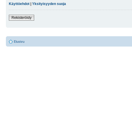
Käyttöehdot
|
Yksityisyyden suoja
Rekisteröidy
Etusivu