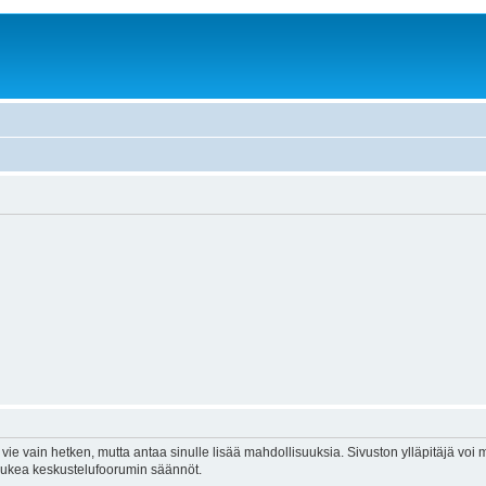
vie vain hetken, mutta antaa sinulle lisää mahdollisuuksia. Sivuston ylläpitäjä voi my
 lukea keskustelufoorumin säännöt.