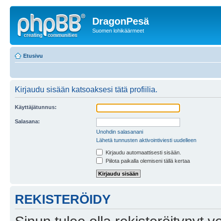
DragonPesä
Suomen lohikäärmeet
Etusivu
Kirjaudu sisään katsoaksesi tätä profiilia.
Käyttäjätunnus:
Salasana:
Unohdin salasanani
Lähetä tunnusten aktivointiviesti uudelleen
Kirjaudu automaattisesti sisään.
Piilota paikalla olemiseni tällä kertaa
REKISTERÖIDY