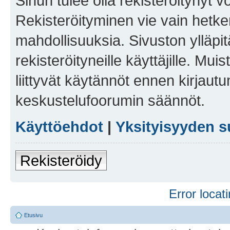
Sinun tulee olla rekisteröitynyt v
Rekisteröityminen vie vain hetken
mahdollisuuksia. Sivuston ylläpit
rekisteröityneille käyttäjille. Mu
liittyvät käytännöt ennen kirjau
keskustelufoorumin säännöt.
Käyttöehdot
|
Yksityisyyden s
Rekisteröidy
Error locati
Etusivu