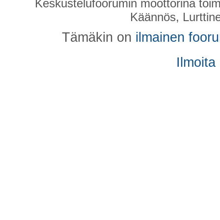
Keskustelufoorumin moottorina toim
Käännös, Lurttin
Tämäkin on
ilmainen foor
Ilmoita