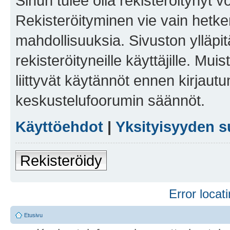
Sinun tulee olla rekisteröitynyt v
Rekisteröityminen vie vain hetken
mahdollisuuksia. Sivuston ylläpit
rekisteröityneille käyttäjille. Mu
liittyvät käytännöt ennen kirjau
keskustelufoorumin säännöt.
Käyttöehdot
|
Yksityisyyden s
Rekisteröidy
Error locati
Etusivu