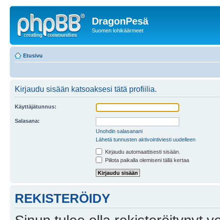
DragonPesä
Suomen lohikäärmeet
Etusivu
Kirjaudu sisään katsoaksesi tätä profiilia.
Käyttäjätunnus:
Salasana:
Unohdin salasanani
Lähetä tunnusten aktivointiviesti uudelleen
Kirjaudu automaattisesti sisään.
Piilota paikalla olemiseni tällä kertaa
REKISTERÖIDY