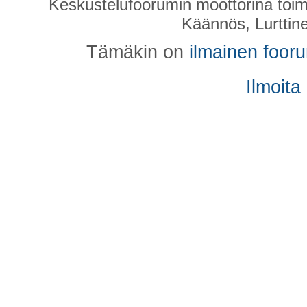
Keskustelufoorumin moottorina toim
Käännös, Lurttin
Tämäkin on
ilmainen foor
Ilmoita