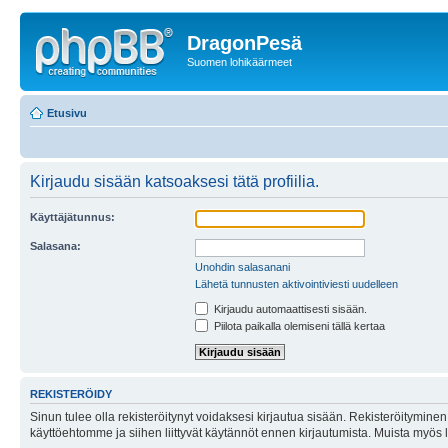
DragonPesä
Suomen lohikäärmeet
Etusivu
Kirjaudu sisään katsoaksesi tätä profiilia.
Käyttäjätunnus:
Salasana:
Unohdin salasanani
Lähetä tunnusten aktivointiviesti uudelleen
Kirjaudu automaattisesti sisään.
Piilota paikalla olemiseni tällä kertaa
REKISTERÖIDY
Sinun tulee olla rekisteröitynyt voidaksesi kirjautua sisään. Rekisteröityminen 
käyttöehtomme ja siihen liittyvät käytännöt ennen kirjautumista. Muista myös