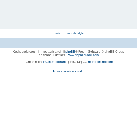
Switch to mobile style
Keskustelufoorumin moottorina toimii
phpBB
® Forum Software © phpBB Group
Käännös, Lurttinen,
www.phpbbsuomi.com
Tämäkin on
ilmainen foorumi
, jonka tarjoaa
munfoorumi.com
Ilmoita asiaton sisältö