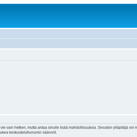
vie vain hetken, mutta antaa sinulle lisää mahdollisuuksia. Sivuston ylläpitäjä voi my
 lukea keskustelufoorumin säännöt.