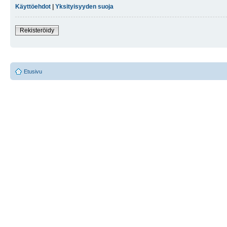
Käyttöehdot
|
Yksityisyyden suoja
Rekisteröidy
Etusivu