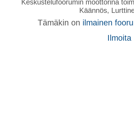
Keskustelufoorumin moottorina toim
Käännös, Lurttin
Tämäkin on
ilmainen foor
Ilmoita