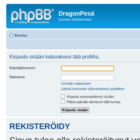
DragonPesä
Suomen lohikäärmeet
Etusivu
Kirjaudu sisään katsoaksesi tätä profiilia.
Käyttäjätunnus:
Salasana:
Unohdin salasanani
Lähetä tunnusten aktivointiviesti uudelleen
Kirjaudu automaattisesti sisään.
Piilota paikalla olemiseni tällä kertaa
REKISTERÖIDY