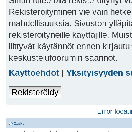
Sinun tulee olla rekisteröitynyt v
Rekisteröityminen vie vain hetken
mahdollisuuksia. Sivuston ylläpit
rekisteröityneille käyttäjille. Mu
liittyvät käytännöt ennen kirjau
keskustelufoorumin säännöt.
Käyttöehdot
|
Yksityisyyden s
Rekisteröidy
Error locati
Etusivu