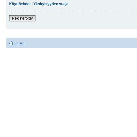
Käyttöehdot
|
Yksityisyyden suoja
Rekisteröidy
Etusivu