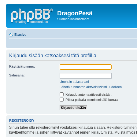
DragonPesä
Suomen lohikäärmeet
Etusivu
Kirjaudu sisään katsoaksesi tätä profiilia.
Käyttäjätunnus:
Salasana:
Unohdin salasanani
Lähetä tunnusten aktivointiviesti uudelleen
Kirjaudu automaattisesti sisään.
Piilota paikalla olemiseni tällä kertaa
REKISTERÖIDY
Sinun tulee olla rekisteröitynyt voidaksesi kirjautua sisään. Rekisteröityminen 
käyttöehtomme ja siihen liittyvät käytännöt ennen kirjautumista. Muista myös