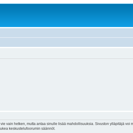
vie vain hetken, mutta antaa sinulle lisää mahdollisuuksia. Sivuston ylläpitäjä voi my
 lukea keskustelufoorumin säännöt.