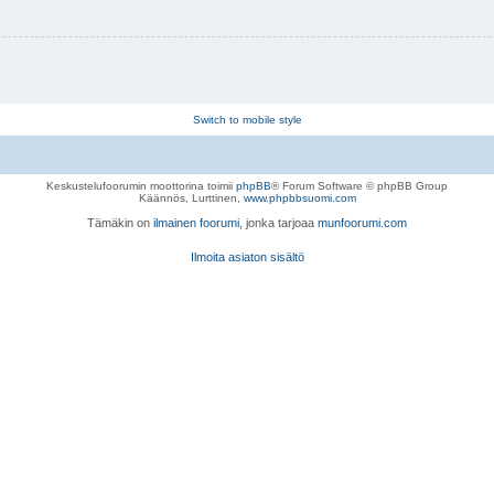
Switch to mobile style
Keskustelufoorumin moottorina toimii
phpBB
® Forum Software © phpBB Group
Käännös, Lurttinen,
www.phpbbsuomi.com
Tämäkin on
ilmainen foorumi
, jonka tarjoaa
munfoorumi.com
Ilmoita asiaton sisältö