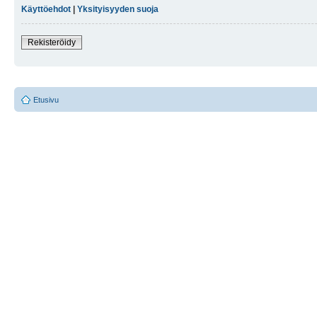
Käyttöehdot
|
Yksityisyyden suoja
Rekisteröidy
Etusivu