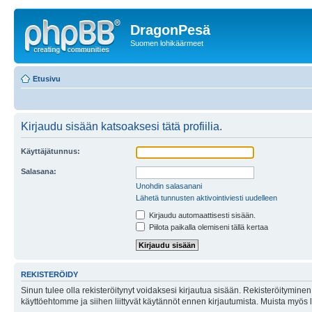
DragonPesä
Suomen lohikäärmeet
Etusivu
Kirjaudu sisään katsoaksesi tätä profiilia.
Käyttäjätunnus:
Salasana:
Unohdin salasanani
Lähetä tunnusten aktivointiviesti uudelleen
Kirjaudu automaattisesti sisään.
Piilota paikalla olemiseni tällä kertaa
REKISTERÖIDY
Sinun tulee olla rekisteröitynyt voidaksesi kirjautua sisään. Rekisteröityminen 
käyttöehtomme ja siihen liittyvät käytännöt ennen kirjautumista. Muista myös