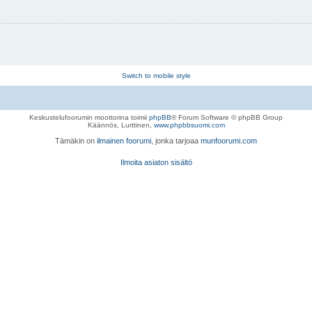
Switch to mobile style
Keskustelufoorumin moottorina toimii
phpBB
® Forum Software © phpBB Group
Käännös, Lurttinen,
www.phpbbsuomi.com
Tämäkin on
ilmainen foorumi
, jonka tarjoaa
munfoorumi.com
Ilmoita asiaton sisältö