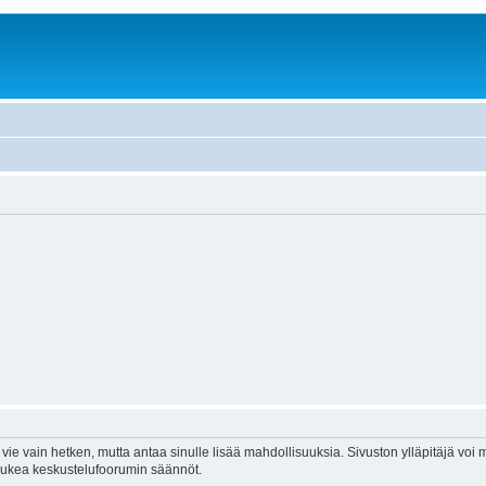
vie vain hetken, mutta antaa sinulle lisää mahdollisuuksia. Sivuston ylläpitäjä voi my
 lukea keskustelufoorumin säännöt.