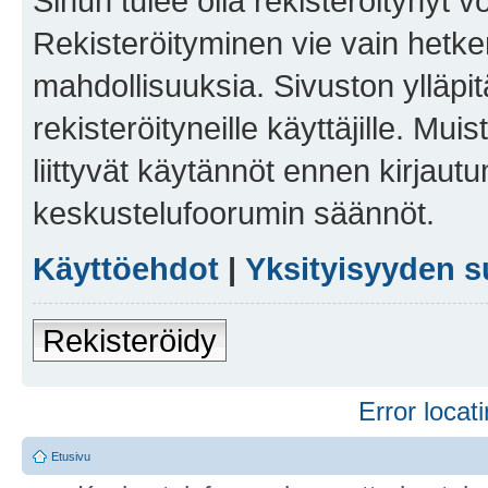
Sinun tulee olla rekisteröitynyt v
Rekisteröityminen vie vain hetken
mahdollisuuksia. Sivuston ylläpit
rekisteröityneille käyttäjille. Mu
liittyvät käytännöt ennen kirjau
keskustelufoorumin säännöt.
Käyttöehdot
|
Yksityisyyden s
Rekisteröidy
Error locati
Etusivu