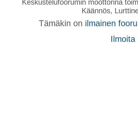
Keskustelufoorumin moottorina toim
Käännös, Lurttin
Tämäkin on
ilmainen foor
Ilmoita