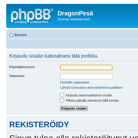
DragonPesä
Suomen lohikäärmeet
Etusivu
Kirjaudu sisään katsoaksesi tätä profiilia.
Käyttäjätunnus:
Salasana:
Unohdin salasanani
Lähetä tunnusten aktivointiviesti uudelleen
Kirjaudu automaattisesti sisään.
Piilota paikalla olemiseni tällä kertaa
REKISTERÖIDY