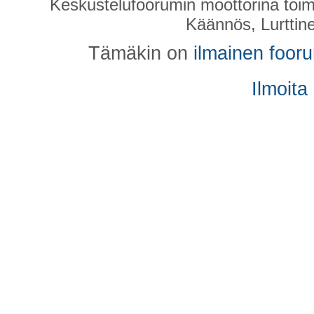
Keskustelufoorumin moottorina toim
Käännös, Lurttin
Tämäkin on
ilmainen foor
Ilmoita