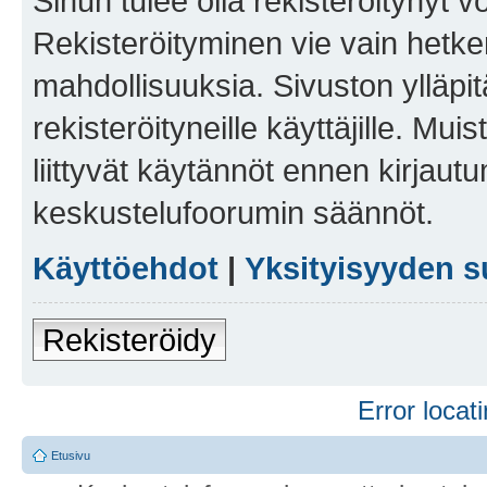
Sinun tulee olla rekisteröitynyt v
Rekisteröityminen vie vain hetken
mahdollisuuksia. Sivuston ylläpit
rekisteröityneille käyttäjille. Mu
liittyvät käytännöt ennen kirjau
keskustelufoorumin säännöt.
Käyttöehdot
|
Yksityisyyden s
Rekisteröidy
Error locati
Etusivu