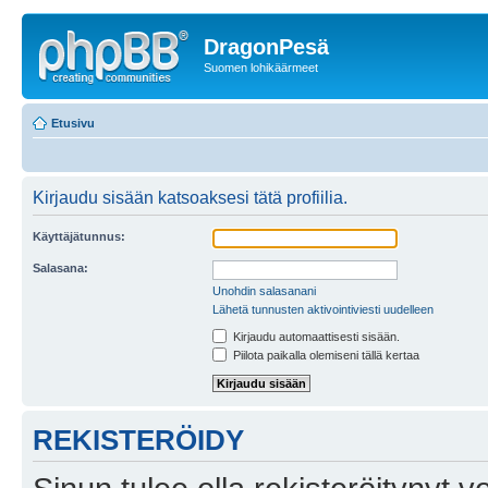
DragonPesä
Suomen lohikäärmeet
Etusivu
Kirjaudu sisään katsoaksesi tätä profiilia.
Käyttäjätunnus:
Salasana:
Unohdin salasanani
Lähetä tunnusten aktivointiviesti uudelleen
Kirjaudu automaattisesti sisään.
Piilota paikalla olemiseni tällä kertaa
REKISTERÖIDY