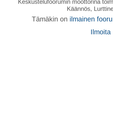
Keskustelufoorumin moottorina toim
Käännös, Lurttin
Tämäkin on
ilmainen foor
Ilmoita