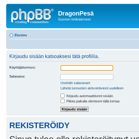
DragonPesä
Suomen lohikäärmeet
Etusivu
Kirjaudu sisään katsoaksesi tätä profiilia.
Käyttäjätunnus:
Salasana:
Unohdin salasanani
Lähetä tunnusten aktivointiviesti uudelleen
Kirjaudu automaattisesti sisään.
Piilota paikalla olemiseni tällä kertaa
REKISTERÖIDY