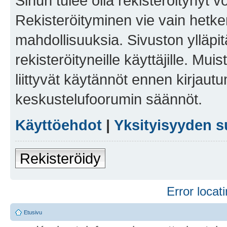
Sinun tulee olla rekisteröitynyt v
Rekisteröityminen vie vain hetken
mahdollisuuksia. Sivuston ylläpit
rekisteröityneille käyttäjille. Mu
liittyvät käytännöt ennen kirjau
keskustelufoorumin säännöt.
Käyttöehdot
|
Yksityisyyden s
Rekisteröidy
Error locati
Etusivu