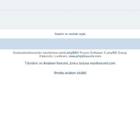
Switch to mobile style
Keskustelufoorumin moottorina toimii
phpBB
® Forum Software © phpBB Group
Käännös, Lurttinen,
www.phpbbsuomi.com
Tämäkin on
ilmainen foorumi
, jonka tarjoaa
munfoorumi.com
Ilmoita asiaton sisältö