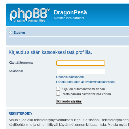
DragonPesä
Suomen lohikäärmeet
Etusivu
Kirjaudu sisään katsoaksesi tätä profiilia.
Käyttäjätunnus:
Salasana:
Unohdin salasanani
Lähetä tunnusten aktivointiviesti uudelleen
Kirjaudu automaattisesti sisään.
Piilota paikalla olemiseni tällä kertaa
REKISTERÖIDY
Sinun tulee olla rekisteröitynyt voidaksesi kirjautua sisään. Rekisteröityminen 
käyttöehtomme ja siihen liittyvät käytännöt ennen kirjautumista. Muista myös