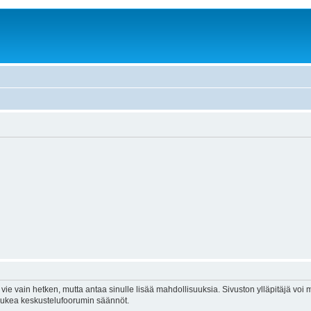
vie vain hetken, mutta antaa sinulle lisää mahdollisuuksia. Sivuston ylläpitäjä voi my
 lukea keskustelufoorumin säännöt.