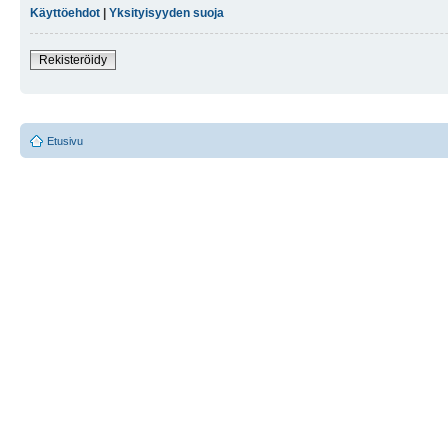
Käyttöehdot
|
Yksityisyyden suoja
Rekisteröidy
Etusivu