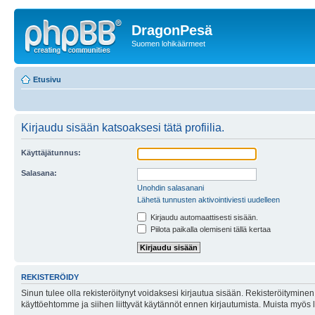
DragonPesä
Suomen lohikäärmeet
Etusivu
Kirjaudu sisään katsoaksesi tätä profiilia.
Käyttäjätunnus:
Salasana:
Unohdin salasanani
Lähetä tunnusten aktivointiviesti uudelleen
Kirjaudu automaattisesti sisään.
Piilota paikalla olemiseni tällä kertaa
REKISTERÖIDY
Sinun tulee olla rekisteröitynyt voidaksesi kirjautua sisään. Rekisteröityminen 
käyttöehtomme ja siihen liittyvät käytännöt ennen kirjautumista. Muista myös