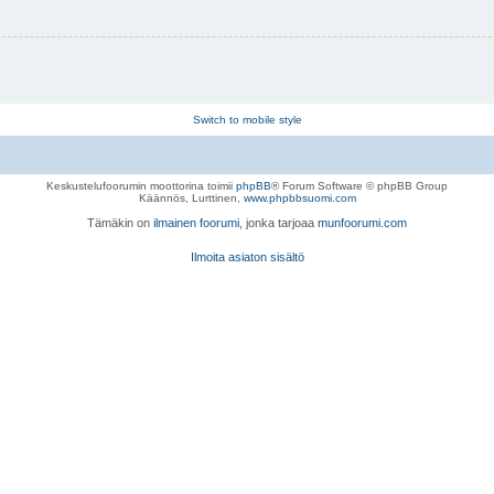
Switch to mobile style
Keskustelufoorumin moottorina toimii
phpBB
® Forum Software © phpBB Group
Käännös, Lurttinen,
www.phpbbsuomi.com
Tämäkin on
ilmainen foorumi
, jonka tarjoaa
munfoorumi.com
Ilmoita asiaton sisältö