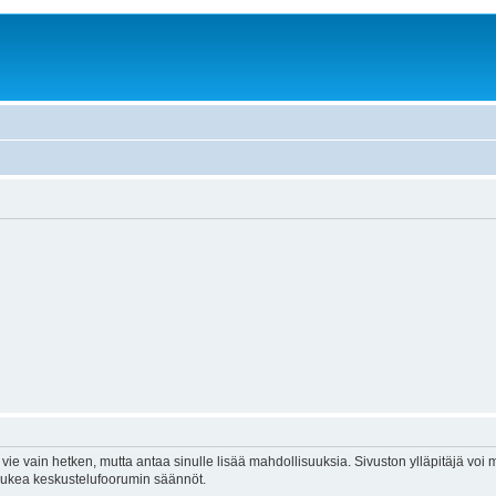
vie vain hetken, mutta antaa sinulle lisää mahdollisuuksia. Sivuston ylläpitäjä voi my
 lukea keskustelufoorumin säännöt.