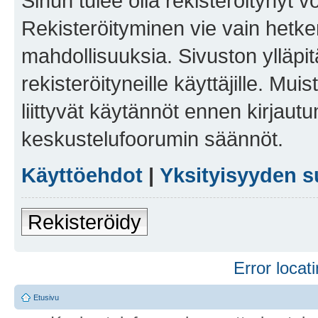
Sinun tulee olla rekisteröitynyt v
Rekisteröityminen vie vain hetken
mahdollisuuksia. Sivuston ylläpit
rekisteröityneille käyttäjille. Mu
liittyvät käytännöt ennen kirjau
keskustelufoorumin säännöt.
Käyttöehdot
|
Yksityisyyden s
Rekisteröidy
Error locati
Etusivu