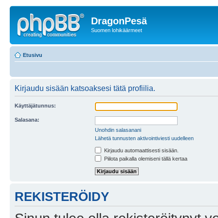
DragonPesä
Suomen lohikäärmeet
Etusivu
Kirjaudu sisään katsoaksesi tätä profiilia.
Käyttäjätunnus:
Salasana:
Unohdin salasanani
Lähetä tunnusten aktivointiviesti uudelleen
Kirjaudu automaattisesti sisään.
Piilota paikalla olemiseni tällä kertaa
REKISTERÖIDY