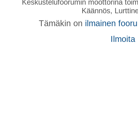
Keskustelufoorumin moottorina toim
Käännös, Lurttin
Tämäkin on
ilmainen foor
Ilmoita