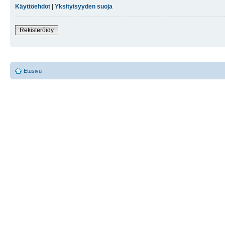
Käyttöehdot
|
Yksityisyyden suoja
Rekisteröidy
Etusivu