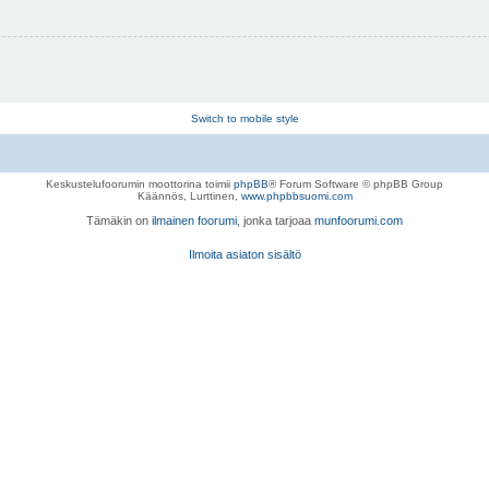
Switch to mobile style
Keskustelufoorumin moottorina toimii
phpBB
® Forum Software © phpBB Group
Käännös, Lurttinen,
www.phpbbsuomi.com
Tämäkin on
ilmainen foorumi
, jonka tarjoaa
munfoorumi.com
Ilmoita asiaton sisältö