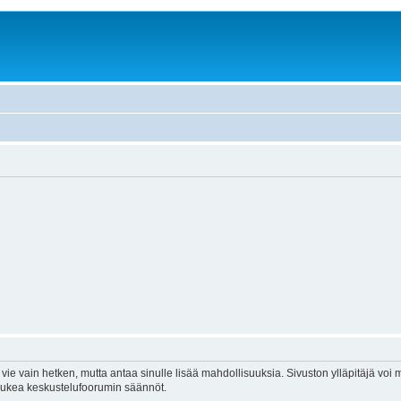
vie vain hetken, mutta antaa sinulle lisää mahdollisuuksia. Sivuston ylläpitäjä voi my
 lukea keskustelufoorumin säännöt.