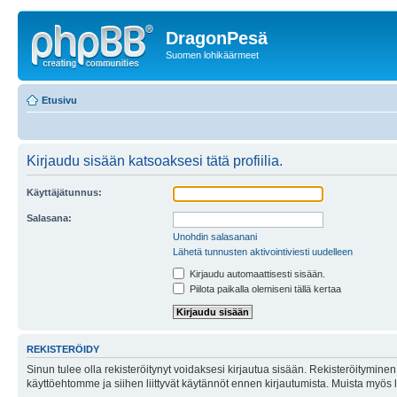
DragonPesä
Suomen lohikäärmeet
Etusivu
Kirjaudu sisään katsoaksesi tätä profiilia.
Käyttäjätunnus:
Salasana:
Unohdin salasanani
Lähetä tunnusten aktivointiviesti uudelleen
Kirjaudu automaattisesti sisään.
Piilota paikalla olemiseni tällä kertaa
REKISTERÖIDY
Sinun tulee olla rekisteröitynyt voidaksesi kirjautua sisään. Rekisteröityminen 
käyttöehtomme ja siihen liittyvät käytännöt ennen kirjautumista. Muista myös