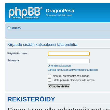
DragonPesä
Suomen lohikäärmeet
Etusivu
Kirjaudu sisään katsoaksesi tätä profiilia.
Käyttäjätunnus:
Salasana:
Unohdin salasanani
Lähetä tunnusten aktivointiviesti uudelleen
Kirjaudu automaattisesti sisään.
Piilota paikalla olemiseni tällä kertaa
REKISTERÖIDY