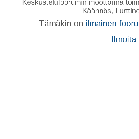
Keskustelufoorumin moottorina toim
Käännös, Lurttin
Tämäkin on
ilmainen foor
Ilmoita