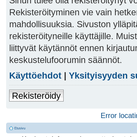
Sinun tulee olla rekisteröitynyt v
Rekisteröityminen vie vain hetken
mahdollisuuksia. Sivuston ylläpit
rekisteröityneille käyttäjille. Mu
liittyvät käytännöt ennen kirjau
keskustelufoorumin säännöt.
Käyttöehdot
|
Yksityisyyden s
Rekisteröidy
Error locati
Etusivu