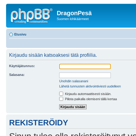
DragonPesä
Suomen lohikäärmeet
Etusivu
Kirjaudu sisään katsoaksesi tätä profiilia.
Käyttäjätunnus:
Salasana:
Unohdin salasanani
Lähetä tunnusten aktivointiviesti uudelleen
Kirjaudu automaattisesti sisään.
Piilota paikalla olemiseni tällä kertaa
REKISTERÖIDY