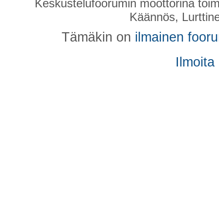
Keskustelufoorumin moottorina toim
Käännös, Lurttin
Tämäkin on
ilmainen foor
Ilmoita