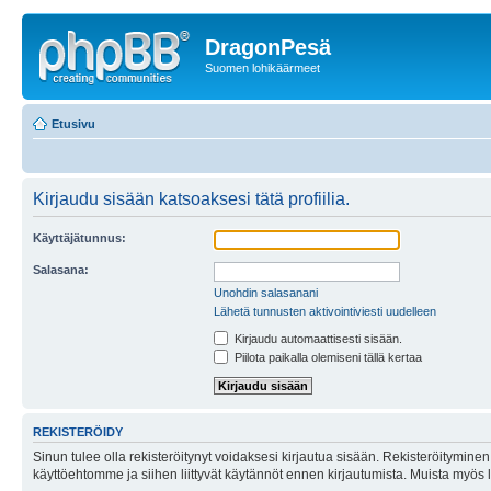
DragonPesä
Suomen lohikäärmeet
Etusivu
Kirjaudu sisään katsoaksesi tätä profiilia.
Käyttäjätunnus:
Salasana:
Unohdin salasanani
Lähetä tunnusten aktivointiviesti uudelleen
Kirjaudu automaattisesti sisään.
Piilota paikalla olemiseni tällä kertaa
REKISTERÖIDY
Sinun tulee olla rekisteröitynyt voidaksesi kirjautua sisään. Rekisteröityminen 
käyttöehtomme ja siihen liittyvät käytännöt ennen kirjautumista. Muista myös