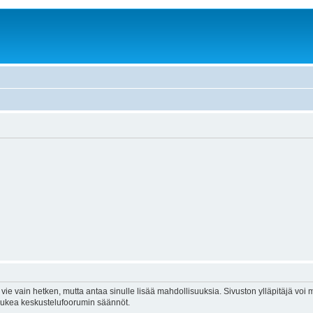
vie vain hetken, mutta antaa sinulle lisää mahdollisuuksia. Sivuston ylläpitäjä voi my
 lukea keskustelufoorumin säännöt.