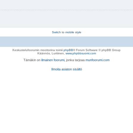
Switch to mobile style
Keskustelufoorumin moottorina toimii
phpBB
® Forum Software © phpBB Group
Käännös, Lurttinen,
www.phpbbsuomi.com
Tämäkin on
ilmainen foorumi
, jonka tarjoaa
munfoorumi.com
Ilmoita asiaton sisältö