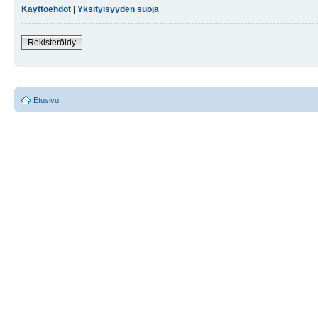
Käyttöehdot
|
Yksityisyyden suoja
Rekisteröidy
Etusivu