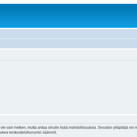
vie vain hetken, mutta antaa sinulle lisää mahdollisuuksia. Sivuston ylläpitäjä voi my
 lukea keskustelufoorumin säännöt.