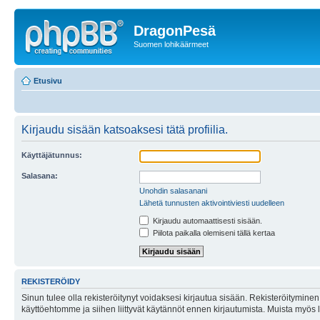
DragonPesä
Suomen lohikäärmeet
Etusivu
Kirjaudu sisään katsoaksesi tätä profiilia.
Käyttäjätunnus:
Salasana:
Unohdin salasanani
Lähetä tunnusten aktivointiviesti uudelleen
Kirjaudu automaattisesti sisään.
Piilota paikalla olemiseni tällä kertaa
REKISTERÖIDY
Sinun tulee olla rekisteröitynyt voidaksesi kirjautua sisään. Rekisteröityminen 
käyttöehtomme ja siihen liittyvät käytännöt ennen kirjautumista. Muista myös