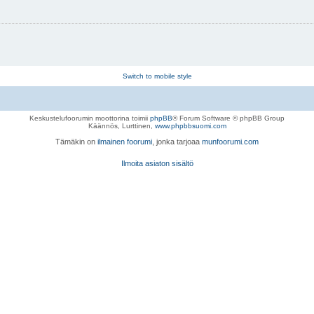
Switch to mobile style
Keskustelufoorumin moottorina toimii
phpBB
® Forum Software © phpBB Group
Käännös, Lurttinen,
www.phpbbsuomi.com
Tämäkin on
ilmainen foorumi
, jonka tarjoaa
munfoorumi.com
Ilmoita asiaton sisältö