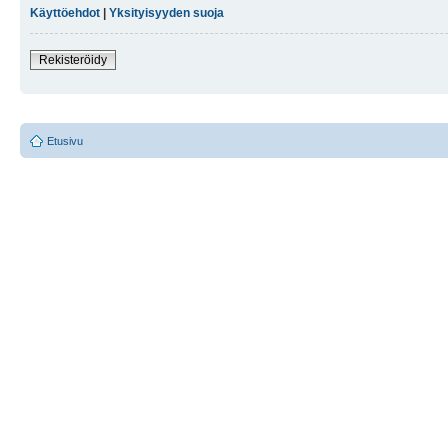
Käyttöehdot
|
Yksityisyyden suoja
Rekisteröidy
Etusivu