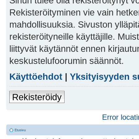
Sinun tulee olla rekisteröitynyt v
Rekisteröityminen vie vain hetken
mahdollisuuksia. Sivuston ylläpit
rekisteröityneille käyttäjille. Mu
liittyvät käytännöt ennen kirjau
keskustelufoorumin säännöt.
Käyttöehdot
|
Yksityisyyden s
Rekisteröidy
Error locati
Etusivu