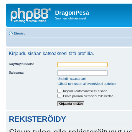
DragonPesä
Suomen lohikäärmeet
Etusivu
Kirjaudu sisään katsoaksesi tätä profiilia.
Käyttäjätunnus:
Salasana:
Unohdin salasanani
Lähetä tunnusten aktivointiviesti uudelleen
Kirjaudu automaattisesti sisään.
Piilota paikalla olemiseni tällä kertaa
REKISTERÖIDY