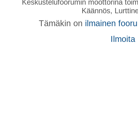
Keskustelufoorumin moottorina toim
Käännös, Lurttin
Tämäkin on
ilmainen foor
Ilmoita