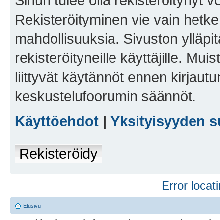
Sinun tulee olla rekisteröitynyt v
Rekisteröityminen vie vain hetken
mahdollisuuksia. Sivuston ylläpit
rekisteröityneille käyttäjille. Mu
liittyvät käytännöt ennen kirjau
keskustelufoorumin säännöt.
Käyttöehdot
|
Yksityisyyden s
Rekisteröidy
Error locati
Etusivu