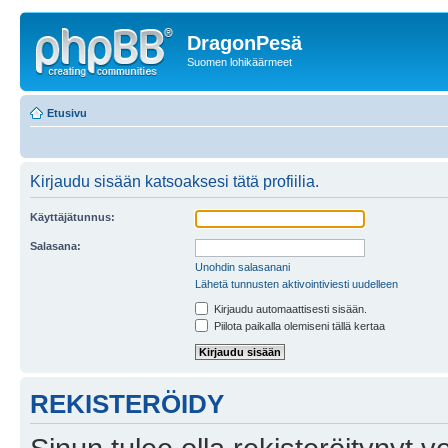
DragonPesä
Suomen lohikäärmeet
Etusivu
Kirjaudu sisään katsoaksesi tätä profiilia.
Käyttäjätunnus:
Salasana:
Unohdin salasanani
Lähetä tunnusten aktivointiviesti uudelleen
Kirjaudu automaattisesti sisään.
Piilota paikalla olemiseni tällä kertaa
REKISTERÖIDY