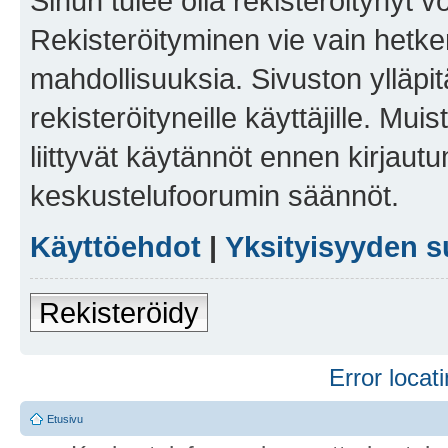
Sinun tulee olla rekisteröitynyt v
Rekisteröityminen vie vain hetken
mahdollisuuksia. Sivuston ylläpit
rekisteröityneille käyttäjille. Mu
liittyvät käytännöt ennen kirjau
keskustelufoorumin säännöt.
Käyttöehdot
|
Yksityisyyden s
Rekisteröidy
Error locati
Etusivu