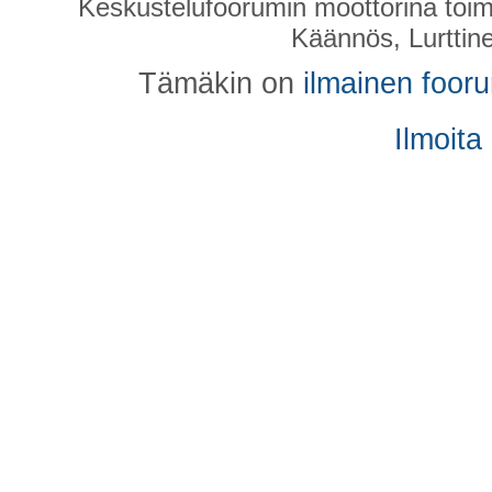
Keskustelufoorumin moottorina toim
Käännös, Lurttin
Tämäkin on
ilmainen foor
Ilmoita