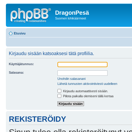
DragonPesä
Suomen lohikäärmeet
Etusivu
Kirjaudu sisään katsoaksesi tätä profiilia.
Käyttäjätunnus:
Salasana:
Unohdin salasanani
Lähetä tunnusten aktivointiviesti uudelleen
Kirjaudu automaattisesti sisään.
Piilota paikalla olemiseni tällä kertaa
REKISTERÖIDY