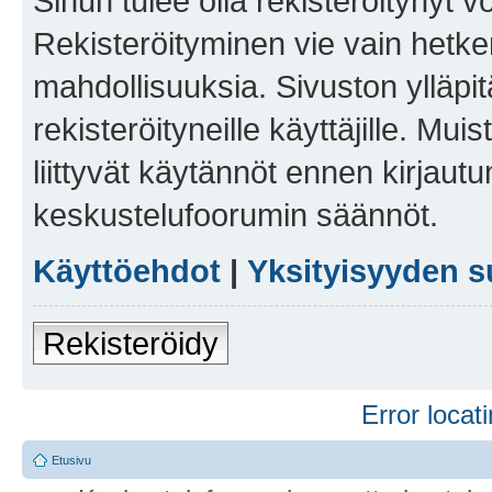
Sinun tulee olla rekisteröitynyt v
Rekisteröityminen vie vain hetken
mahdollisuuksia. Sivuston ylläpit
rekisteröityneille käyttäjille. Mu
liittyvät käytännöt ennen kirjau
keskustelufoorumin säännöt.
Käyttöehdot
|
Yksityisyyden s
Rekisteröidy
Error locati
Etusivu