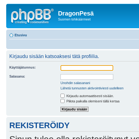
DragonPesä
Suomen lohikäärmeet
Etusivu
Kirjaudu sisään katsoaksesi tätä profiilia.
Käyttäjätunnus:
Salasana:
Unohdin salasanani
Lähetä tunnusten aktivointiviesti uudelleen
Kirjaudu automaattisesti sisään.
Piilota paikalla olemiseni tällä kertaa
REKISTERÖIDY