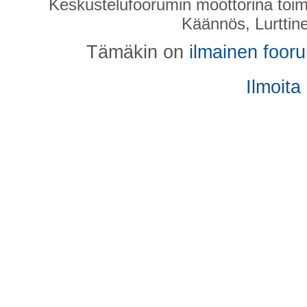
Keskustelufoorumin moottorina toim
Käännös, Lurttin
Tämäkin on
ilmainen foor
Ilmoita