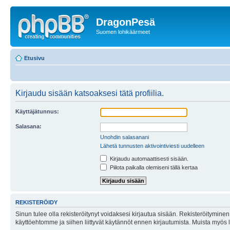
DragonPesä
Suomen lohikäärmeet
Etusivu
Kirjaudu sisään katsoaksesi tätä profiilia.
Käyttäjätunnus:
Salasana:
Unohdin salasanani
Lähetä tunnusten aktivointiviesti uudelleen
Kirjaudu automaattisesti sisään.
Piilota paikalla olemiseni tällä kertaa
REKISTERÖIDY
Sinun tulee olla rekisteröitynyt voidaksesi kirjautua sisään. Rekisteröityminen 
käyttöehtomme ja siihen liittyvät käytännöt ennen kirjautumista. Muista myös