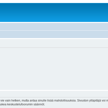
vie vain hetken, mutta antaa sinulle lisää mahdollisuuksia. Sivuston ylläpitäjä voi my
 lukea keskustelufoorumin säännöt.