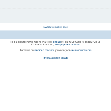
Switch to mobile style
Keskustelufoorumin moottorina toimii
phpBB
® Forum Software © phpBB Group
Käännös, Lurttinen,
www.phpbbsuomi.com
Tämäkin on
ilmainen foorumi
, jonka tarjoaa
munfoorumi.com
Ilmoita asiaton sisältö