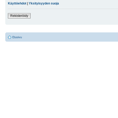
Käyttöehdot
|
Yksityisyyden suoja
Rekisteröidy
Etusivu