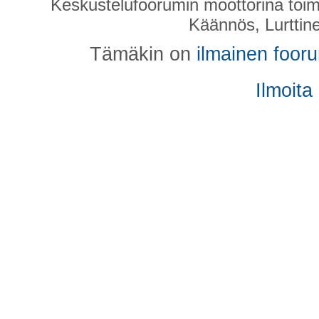
Keskustelufoorumin moottorina toim
Käännös, Lurttin
Tämäkin on
ilmainen foor
Ilmoita