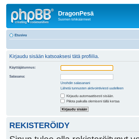
DragonPesä
Suomen lohikäärmeet
Etusivu
Kirjaudu sisään katsoaksesi tätä profiilia.
Käyttäjätunnus:
Salasana:
Unohdin salasanani
Lähetä tunnusten aktivointiviesti uudelleen
Kirjaudu automaattisesti sisään.
Piilota paikalla olemiseni tällä kertaa
REKISTERÖIDY