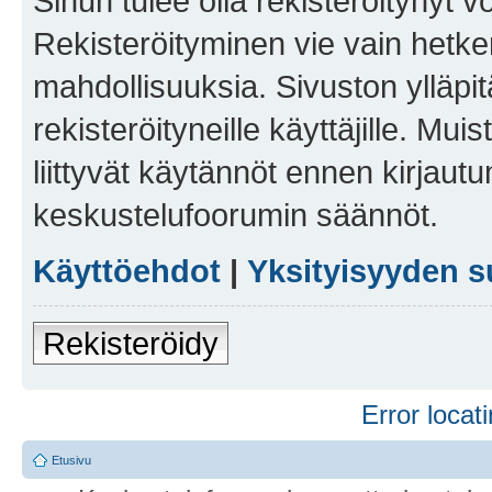
Sinun tulee olla rekisteröitynyt v
Rekisteröityminen vie vain hetken
mahdollisuuksia. Sivuston ylläpit
rekisteröityneille käyttäjille. Mu
liittyvät käytännöt ennen kirjau
keskustelufoorumin säännöt.
Käyttöehdot
|
Yksityisyyden s
Rekisteröidy
Error locati
Etusivu