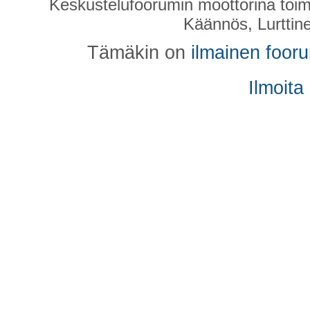
Keskustelufoorumin moottorina toim
Käännös, Lurttin
Tämäkin on
ilmainen foor
Ilmoita