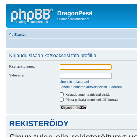
DragonPesä
Suomen lohikäärmeet
Etusivu
Kirjaudu sisään katsoaksesi tätä profiilia.
Käyttäjätunnus:
Salasana:
Unohdin salasanani
Lähetä tunnusten aktivointiviesti uudelleen
Kirjaudu automaattisesti sisään.
Piilota paikalla olemiseni tällä kertaa
REKISTERÖIDY