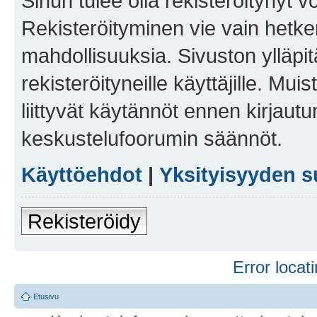
Sinun tulee olla rekisteröitynyt v
Rekisteröityminen vie vain hetken
mahdollisuuksia. Sivuston ylläpit
rekisteröityneille käyttäjille. Mu
liittyvät käytännöt ennen kirjau
keskustelufoorumin säännöt.
Käyttöehdot
|
Yksityisyyden s
Rekisteröidy
Error locati
Etusivu