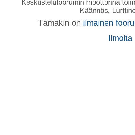
Keskustelufoorumin moottorina toim
Käännös, Lurttin
Tämäkin on
ilmainen foor
Ilmoita