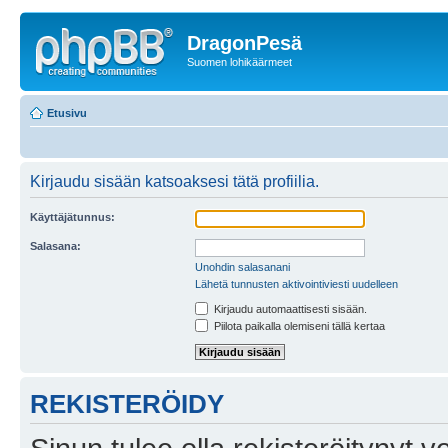
DragonPesä
Suomen lohikäärmeet
Etusivu
Kirjaudu sisään katsoaksesi tätä profiilia.
Käyttäjätunnus:
Salasana:
Unohdin salasanani
Lähetä tunnusten aktivointiviesti uudelleen
Kirjaudu automaattisesti sisään.
Piilota paikalla olemiseni tällä kertaa
REKISTERÖIDY