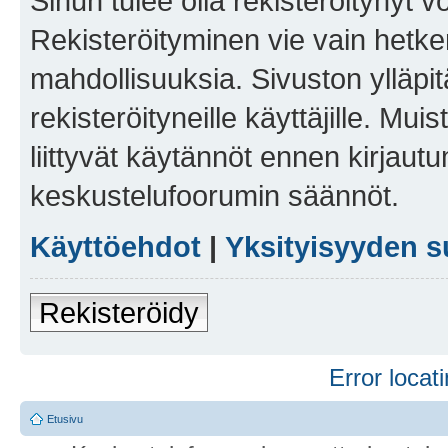
Sinun tulee olla rekisteröitynyt v
Rekisteröityminen vie vain hetken
mahdollisuuksia. Sivuston ylläpit
rekisteröityneille käyttäjille. Mu
liittyvät käytännöt ennen kirjau
keskustelufoorumin säännöt.
Käyttöehdot
|
Yksityisyyden s
Rekisteröidy
Error locati
Etusivu