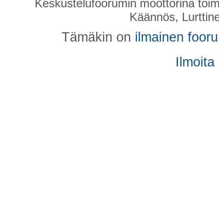
Keskustelufoorumin moottorina toim
Käännös, Lurttin
Tämäkin on
ilmainen foor
Ilmoita