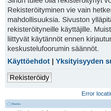
Sinun tulee olla rekisteröitynyt v
Rekisteröityminen vie vain hetken
mahdollisuuksia. Sivuston ylläpit
rekisteröityneille käyttäjille. Mu
liittyvät käytännöt ennen kirjau
keskustelufoorumin säännöt.
Käyttöehdot
|
Yksityisyyden s
Rekisteröidy
Error locati
Etusivu