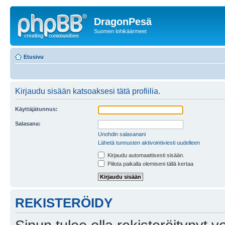
DragonPesä
Suomen lohikäärmeet
Etusivu
Kirjaudu sisään katsoaksesi tätä profiilia.
Käyttäjätunnus:
Salasana:
Unohdin salasanani
Lähetä tunnusten aktivointiviesti uudelleen
Kirjaudu automaattisesti sisään.
Piilota paikalla olemiseni tällä kertaa
REKISTERÖIDY