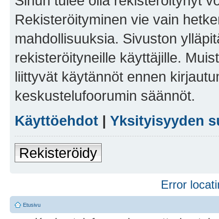
Sinun tulee olla rekisteröitynyt v
Rekisteröityminen vie vain hetken
mahdollisuuksia. Sivuston ylläpit
rekisteröityneille käyttäjille. Mu
liittyvät käytännöt ennen kirjau
keskustelufoorumin säännöt.
Käyttöehdot
|
Yksityisyyden s
Rekisteröidy
Error locati
Etusivu