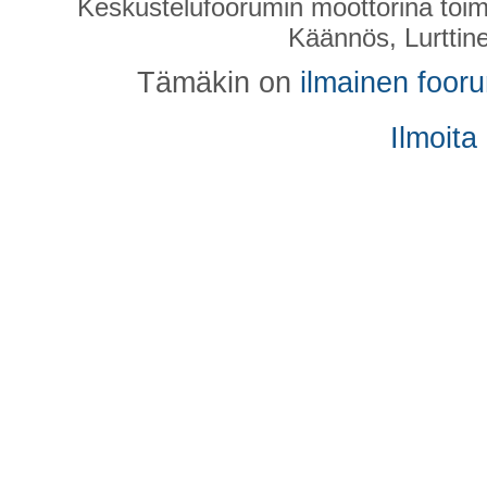
Keskustelufoorumin moottorina toim
Käännös, Lurttin
Tämäkin on
ilmainen foor
Ilmoita