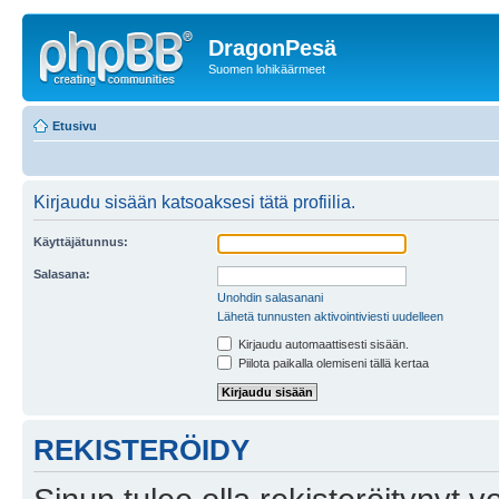
DragonPesä
Suomen lohikäärmeet
Etusivu
Kirjaudu sisään katsoaksesi tätä profiilia.
Käyttäjätunnus:
Salasana:
Unohdin salasanani
Lähetä tunnusten aktivointiviesti uudelleen
Kirjaudu automaattisesti sisään.
Piilota paikalla olemiseni tällä kertaa
REKISTERÖIDY