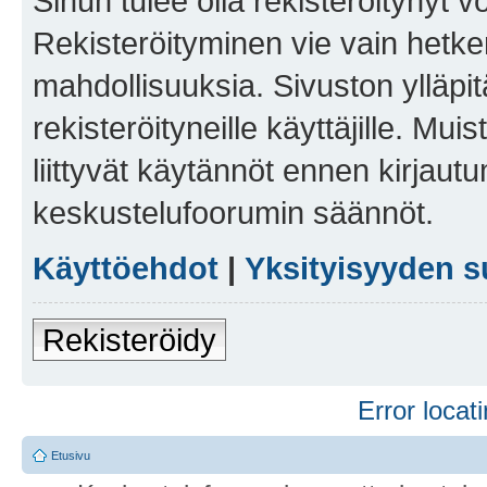
Sinun tulee olla rekisteröitynyt v
Rekisteröityminen vie vain hetken
mahdollisuuksia. Sivuston ylläpit
rekisteröityneille käyttäjille. Mu
liittyvät käytännöt ennen kirjau
keskustelufoorumin säännöt.
Käyttöehdot
|
Yksityisyyden s
Rekisteröidy
Error locati
Etusivu