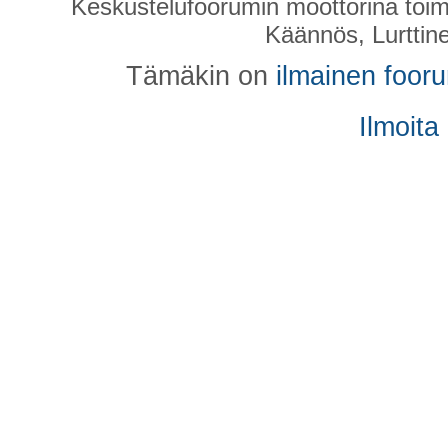
Keskustelufoorumin moottorina toim
Käännös, Lurttin
Tämäkin on
ilmainen foor
Ilmoita