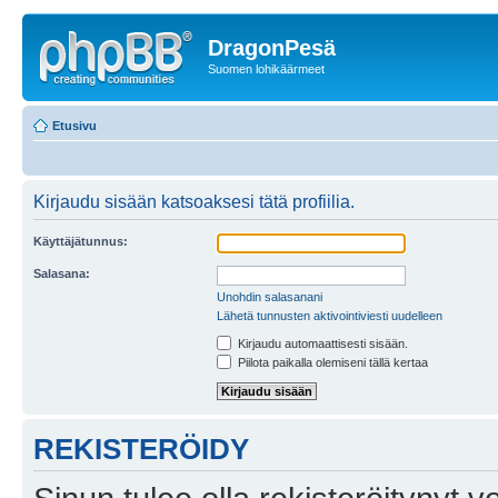
DragonPesä
Suomen lohikäärmeet
Etusivu
Kirjaudu sisään katsoaksesi tätä profiilia.
Käyttäjätunnus:
Salasana:
Unohdin salasanani
Lähetä tunnusten aktivointiviesti uudelleen
Kirjaudu automaattisesti sisään.
Piilota paikalla olemiseni tällä kertaa
REKISTERÖIDY