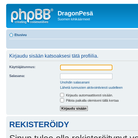
DragonPesä
Suomen lohikäärmeet
Etusivu
Kirjaudu sisään katsoaksesi tätä profiilia.
Käyttäjätunnus:
Salasana:
Unohdin salasanani
Lähetä tunnusten aktivointiviesti uudelleen
Kirjaudu automaattisesti sisään.
Piilota paikalla olemiseni tällä kertaa
REKISTERÖIDY