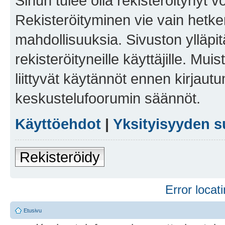
Sinun tulee olla rekisteröitynyt v
Rekisteröityminen vie vain hetken
mahdollisuuksia. Sivuston ylläpit
rekisteröityneille käyttäjille. Mu
liittyvät käytännöt ennen kirjau
keskustelufoorumin säännöt.
Käyttöehdot
|
Yksityisyyden s
Rekisteröidy
Error locati
Etusivu