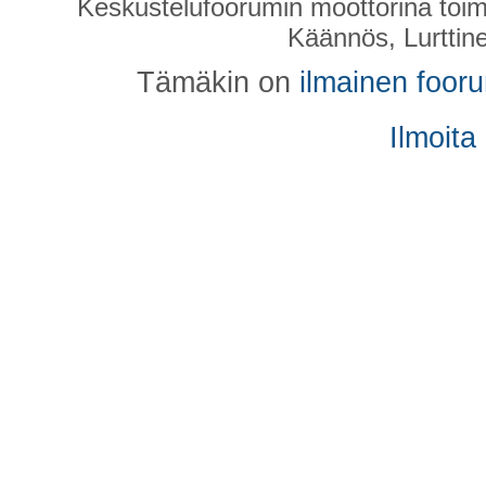
Keskustelufoorumin moottorina toim
Käännös, Lurttin
Tämäkin on
ilmainen foor
Ilmoita