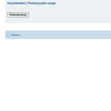
Käyttöehdot
|
Yksityisyyden suoja
Rekisteröidy
Etusivu