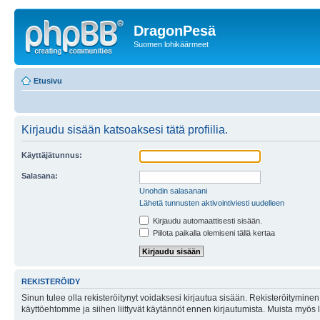
DragonPesä
Suomen lohikäärmeet
Etusivu
Kirjaudu sisään katsoaksesi tätä profiilia.
Käyttäjätunnus:
Salasana:
Unohdin salasanani
Lähetä tunnusten aktivointiviesti uudelleen
Kirjaudu automaattisesti sisään.
Piilota paikalla olemiseni tällä kertaa
REKISTERÖIDY
Sinun tulee olla rekisteröitynyt voidaksesi kirjautua sisään. Rekisteröityminen 
käyttöehtomme ja siihen liittyvät käytännöt ennen kirjautumista. Muista myös