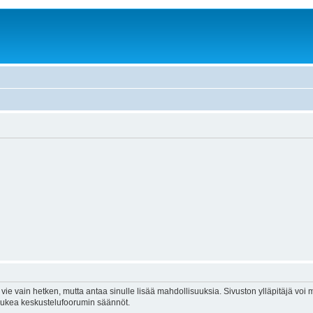
vie vain hetken, mutta antaa sinulle lisää mahdollisuuksia. Sivuston ylläpitäjä voi my
 lukea keskustelufoorumin säännöt.