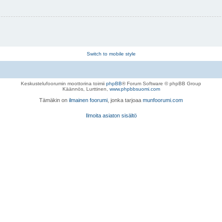
Switch to mobile style
Keskustelufoorumin moottorina toimii
phpBB
® Forum Software © phpBB Group
Käännös, Lurttinen,
www.phpbbsuomi.com
Tämäkin on
ilmainen foorumi
, jonka tarjoaa
munfoorumi.com
Ilmoita asiaton sisältö