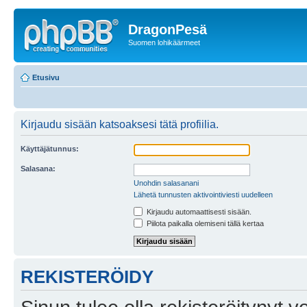
DragonPesä
Suomen lohikäärmeet
Etusivu
Kirjaudu sisään katsoaksesi tätä profiilia.
Käyttäjätunnus:
Salasana:
Unohdin salasanani
Lähetä tunnusten aktivointiviesti uudelleen
Kirjaudu automaattisesti sisään.
Piilota paikalla olemiseni tällä kertaa
REKISTERÖIDY