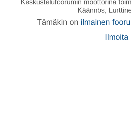
Keskustelufoorumin moottorina toim
Käännös, Lurttin
Tämäkin on
ilmainen foor
Ilmoita