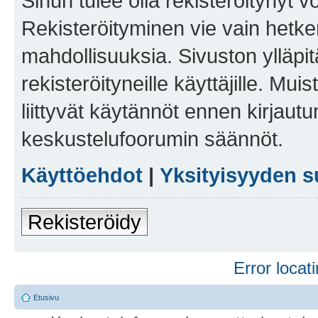
Sinun tulee olla rekisteröitynyt v
Rekisteröityminen vie vain hetken
mahdollisuuksia. Sivuston ylläpit
rekisteröityneille käyttäjille. Mu
liittyvät käytännöt ennen kirjau
keskustelufoorumin säännöt.
Käyttöehdot
|
Yksityisyyden s
Rekisteröidy
Error locati
Etusivu