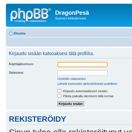
DragonPesä
Suomen lohikäärmeet
Etusivu
Kirjaudu sisään katsoaksesi tätä profiilia.
Käyttäjätunnus:
Salasana:
Unohdin salasanani
Lähetä tunnusten aktivointiviesti uudelleen
Kirjaudu automaattisesti sisään.
Piilota paikalla olemiseni tällä kertaa
REKISTERÖIDY