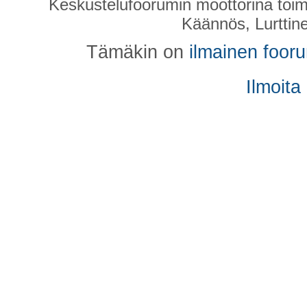
Keskustelufoorumin moottorina toim
Käännös, Lurttin
Tämäkin on
ilmainen foor
Ilmoita