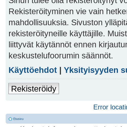
Sinun tulee olla rekisteröitynyt v
Rekisteröityminen vie vain hetken
mahdollisuuksia. Sivuston ylläpit
rekisteröityneille käyttäjille. Mu
liittyvät käytännöt ennen kirjau
keskustelufoorumin säännöt.
Käyttöehdot
|
Yksityisyyden s
Rekisteröidy
Error locati
Etusivu