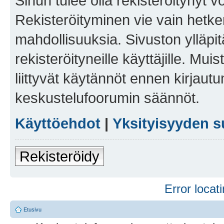
Sinun tulee olla rekisteröitynyt v
Rekisteröityminen vie vain hetken
mahdollisuuksia. Sivuston ylläpit
rekisteröityneille käyttäjille. Mu
liittyvät käytännöt ennen kirjau
keskustelufoorumin säännöt.
Käyttöehdot
|
Yksityisyyden s
Rekisteröidy
Error locati
Etusivu