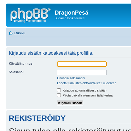
DragonPesä
Suomen lohikäärmeet
Etusivu
Kirjaudu sisään katsoaksesi tätä profiilia.
Käyttäjätunnus:
Salasana:
Unohdin salasanani
Lähetä tunnusten aktivointiviesti uudelleen
Kirjaudu automaattisesti sisään.
Piilota paikalla olemiseni tällä kertaa
REKISTERÖIDY