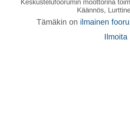
Keskustelufoorumin moottorina toim
Käännös, Lurttin
Tämäkin on
ilmainen foor
Ilmoita