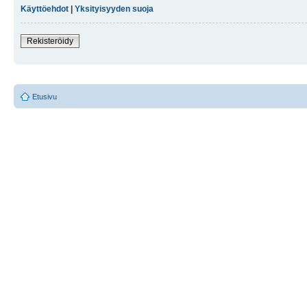
Käyttöehdot
|
Yksityisyyden suoja
Rekisteröidy
Etusivu