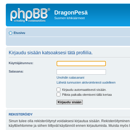
DragonPesä
Suomen lohikäärmeet
Etusivu
Kirjaudu sisään katsoaksesi tätä profiilia.
Käyttäjätunnus:
Salasana:
Unohdin salasanani
Lähetä tunnusten aktivointiviesti uudelleen
Kirjaudu automaattisesti sisään.
Piilota paikalla olemiseni tällä kertaa
REKISTERÖIDY
Sinun tulee olla rekisteröitynyt voidaksesi kirjautua sisään. Rekisteröityminen 
käyttöehtomme ja siihen liittyvät käytännöt ennen kirjautumista. Muista myös