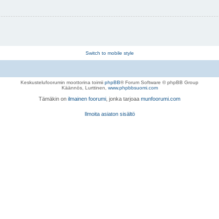
Switch to mobile style
Keskustelufoorumin moottorina toimii
phpBB
® Forum Software © phpBB Group
Käännös, Lurttinen,
www.phpbbsuomi.com
Tämäkin on
ilmainen foorumi
, jonka tarjoaa
munfoorumi.com
Ilmoita asiaton sisältö