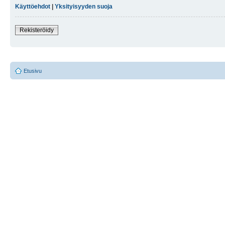
Käyttöehdot
|
Yksityisyyden suoja
Rekisteröidy
Etusivu