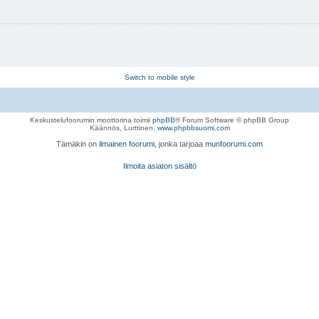
Switch to mobile style
Keskustelufoorumin moottorina toimii
phpBB
® Forum Software © phpBB Group
Käännös, Lurttinen,
www.phpbbsuomi.com
Tämäkin on
ilmainen foorumi
, jonka tarjoaa
munfoorumi.com
Ilmoita asiaton sisältö