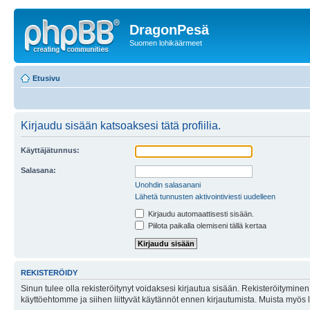
DragonPesä
Suomen lohikäärmeet
Etusivu
Kirjaudu sisään katsoaksesi tätä profiilia.
Käyttäjätunnus:
Salasana:
Unohdin salasanani
Lähetä tunnusten aktivointiviesti uudelleen
Kirjaudu automaattisesti sisään.
Piilota paikalla olemiseni tällä kertaa
REKISTERÖIDY
Sinun tulee olla rekisteröitynyt voidaksesi kirjautua sisään. Rekisteröityminen 
käyttöehtomme ja siihen liittyvät käytännöt ennen kirjautumista. Muista myös