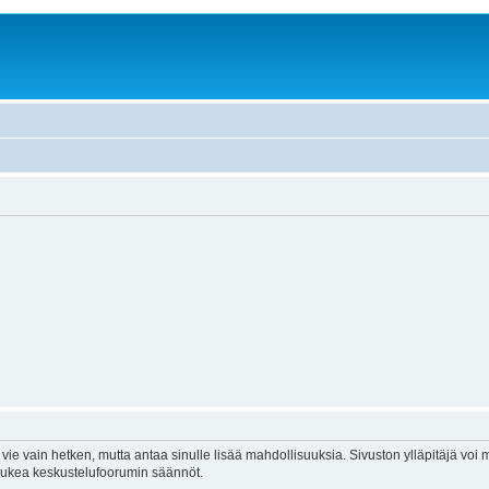
vie vain hetken, mutta antaa sinulle lisää mahdollisuuksia. Sivuston ylläpitäjä voi my
 lukea keskustelufoorumin säännöt.