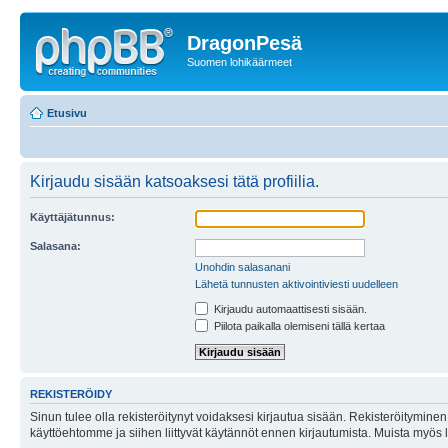
DragonPesä
Suomen lohikäärmeet
Etusivu
Kirjaudu sisään katsoaksesi tätä profiilia.
Käyttäjätunnus:
Salasana:
Unohdin salasanani
Lähetä tunnusten aktivointiviesti uudelleen
Kirjaudu automaattisesti sisään.
Piilota paikalla olemiseni tällä kertaa
REKISTERÖIDY
Sinun tulee olla rekisteröitynyt voidaksesi kirjautua sisään. Rekisteröityminen 
käyttöehtomme ja siihen liittyvät käytännöt ennen kirjautumista. Muista myös