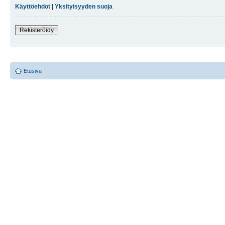
Käyttöehdot
|
Yksityisyyden suoja
Rekisteröidy
Etusivu