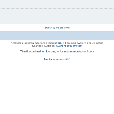
Switch to mobile style
Keskustelufoorumin moottorina toimii
phpBB
® Forum Software © phpBB Group
Käännös, Lurttinen,
www.phpbbsuomi.com
Tämäkin on
ilmainen foorumi
, jonka tarjoaa
munfoorumi.com
Ilmoita asiaton sisältö