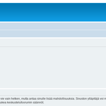
vie vain hetken, mutta antaa sinulle lisää mahdollisuuksia. Sivuston ylläpitäjä voi my
 lukea keskustelufoorumin säännöt.