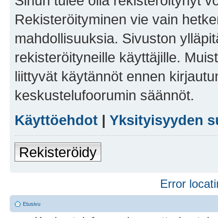
Sinun tulee olla rekisteröitynyt v
Rekisteröityminen vie vain hetken
mahdollisuuksia. Sivuston ylläpit
rekisteröityneille käyttäjille. Mu
liittyvät käytännöt ennen kirjau
keskustelufoorumin säännöt.
Käyttöehdot
|
Yksityisyyden s
Rekisteröidy
Error locati
Etusivu