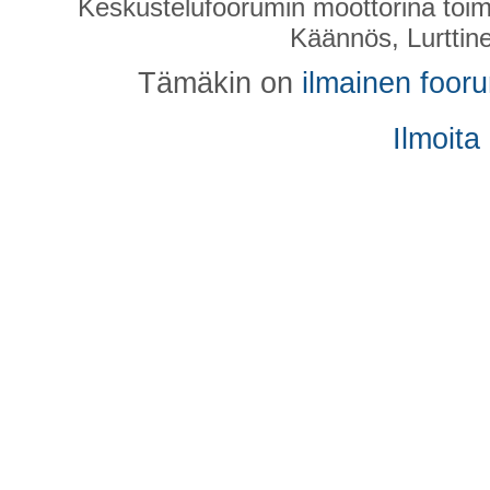
Keskustelufoorumin moottorina toim
Käännös, Lurttin
Tämäkin on
ilmainen foor
Ilmoita