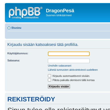
DragonPesä
Suomen lohikäärmeet
Etusivu
Kirjaudu sisään katsoaksesi tätä profiilia.
Käyttäjätunnus:
Salasana:
Unohdin salasanani
Lähetä tunnusten aktivointiviesti uudelleen
Kirjaudu automaattisesti sisään.
Piilota paikalla olemiseni tällä kertaa
REKISTERÖIDY